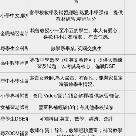
習
富學校教學及補習經驗,熟悉小學課程，提供
小學中文,數學科女教師,zoom 網上授課(1對1)
教材練習,精補呈分
我曾教授小一至小五的學生。本人有愛心，
全職補習老師尋學生
喜歡和小朋友相處， 有責任感.
尋學生全科私補男導師
數學系畢業, 英國交換生
專攻中學數學（中英文卷皆可）提供大量練
高中數學補習
習及試題，以考試為核心，備戰DSE
盡責女老師,為人盡責、有耐性，能與家長定
尋中小學生盡責女老師
時溝通學生情況.
小學專科補習
會用 Video/圖片/語音解釋/提供練習/筆記
女補習老師尋學生zoom/live
豐富私補經驗(3年) 有其他學校試卷
尋學生DSE補習
可補科目:英文、數學、經濟、會計
教學年資十餘年，教學經驗豐富；補習教學
尋ZOOM補習小學生