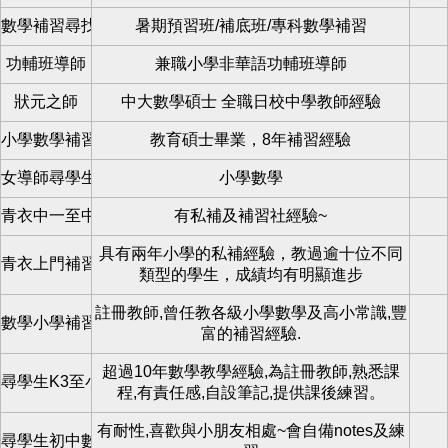
數學補習尋找小學至中學生
暑期預習班/補底班/專科數學補習
功輔班導師
兼職小學非華語功輔班導師
狀元之師
中大數學碩士 全職日校中學教師經驗
小學數學補習
教育碩士畢業，8年補習經驗
女導師尋學生
小學數學
青衣中一至中三數學私補
有私補及補習社經驗~
具有兩年小學的私補經驗，教過逾十位不同
青衣上門補習
類型的學生，成績均有明顯進步
註冊教師,曾任教各級小學數學及高小常識,豐
數學小學補習
富的補習經驗.
超過10年數學教學經驗,為註冊教師,熟悉課
尋學生K3至小六數學專科補習
程,有責任感,自設筆記,提供課後練習。
有耐性,喜歡與小朋友相處~會自備notes及練
尋學生初中數學補習