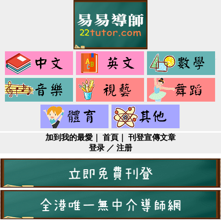
中
英
文
文
音
視
樂
藝
健
其
身
它
加到我的最愛
｜
首頁
｜
刊登宣傳文章
登录
／
注册