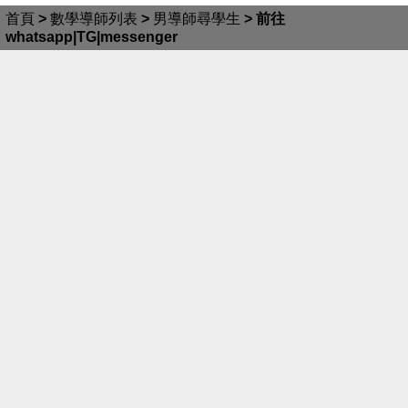
首頁
>
數學導師列表
>
男導師尋學生
>
前往
whatsapp|TG|messenger