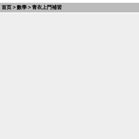
首页
>
數學
> 青衣上門補習