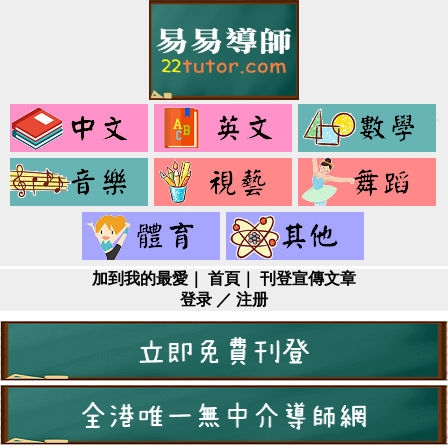
中
英
文
文
音
視
樂
藝
健
其
身
它
加到我的最愛
｜
首頁
｜
刊登宣傳文章
登录
／
注册