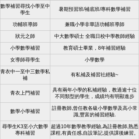
數學補習尋找小學至中
暑期預習班/補底班/專科數學補習
學生
功輔班導師
兼職小學非華語功輔班導師
狀元之師
中大數學碩士 全職日校中學教師經驗
小學數學補習
教育碩士畢業，8年補習經驗
女導師尋學生
小學數學
青衣中一至中三數學私
有私補及補習社經驗~
補
具有兩年小學的私補經驗，教過逾十位
青衣上門補習
不同類型的學生，成績均有明顯進步
註冊教師,曾任教各級小學數學及高小常
數學小學補習
識,豐富的補習經驗.
尋學生K3至小六數學
超過10年數學教學經驗,為註冊教師,熟悉
專科補習
課程,有責任感,自設筆記,提供課後練習。