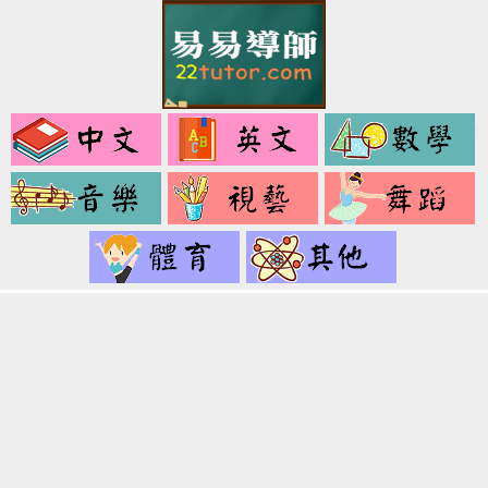
中
英
文
文
音
視
樂
藝
健
其
身
它