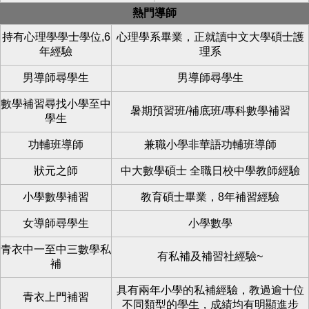
熱門導師
持有心理學學士學位,6
心理學系畢業，正就讀中文大學碩士護
年經驗
理系
男導師尋學生
男導師尋學生
數學補習尋找小學至中
暑期預習班/補底班/專科數學補習
學生
功輔班導師
兼職小學非華語功輔班導師
狀元之師
中大數學碩士 全職日校中學教師經驗
小學數學補習
教育碩士畢業，8年補習經驗
女導師尋學生
小學數學
青衣中一至中三數學私
有私補及補習社經驗~
補
具有兩年小學的私補經驗，教過逾十位
青衣上門補習
不同類型的學生，成績均有明顯進步