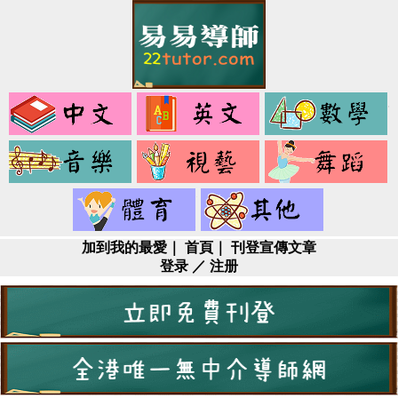
中
英
文
文
音
視
樂
藝
健
其
身
它
加到我的最愛
｜
首頁
｜
刊登宣傳文章
登录
／
注册