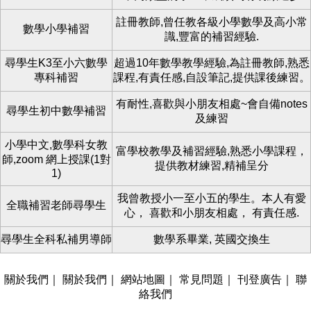
註冊教師,曾任教各級小學數學及高小常
數學小學補習
識,豐富的補習經驗.
尋學生K3至小六數學
超過10年數學教學經驗,為註冊教師,熟悉
專科補習
課程,有責任感,自設筆記,提供課後練習。
有耐性,喜歡與小朋友相處~會自備notes
尋學生初中數學補習
及練習
小學中文,數學科女教
富學校教學及補習經驗,熟悉小學課程，
師,zoom 網上授課(1對
提供教材練習,精補呈分
1)
我曾教授小一至小五的學生。本人有愛
全職補習老師尋學生
心， 喜歡和小朋友相處， 有責任感.
尋學生全科私補男導師
數學系畢業, 英國交換生
關於我們
｜
關於我們
｜
網站地圖
｜
常見問題
｜
刊登廣告
｜
聯
絡我們