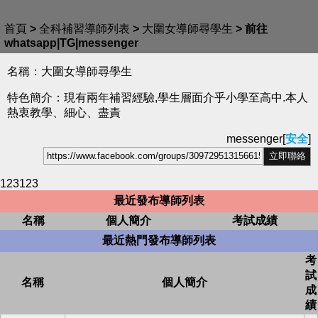
首頁
>
全科補習導師列表
>
大圍女導師尋學生
>
前往
whatsapp|TG|messenger
名稱：大圍女導師尋學生
特色簡介：現有兩年補習經驗,學生層面介乎小學至高中.本人
熱衷教學、細心、盡責
messenger[
安全
]
123123
最近發布導師列表
名稱
個人簡介
考試成績
最近熱門發布導師列表
考
試
名稱
個人簡介
成
績