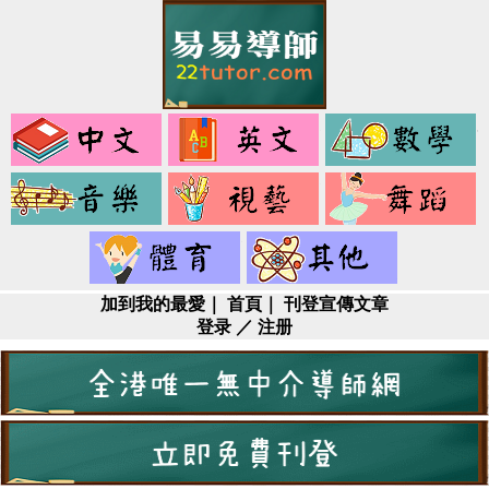
中
英
文
文
音
視
樂
藝
健
其
身
它
加到我的最愛
｜
首頁
｜
刊登宣傳文章
登录
／
注册