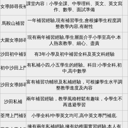
課堂內容：小學全課、中學理科、英文、英文寫
女導師尋長補/短補學生
作、數學、面試準備
一年補習經驗,現有補習學生,會根據學生程度調
馬鞍山補習
整教學內容,有耐性
現有兩年補習經驗,學生層面介乎小學至高中.本
大圍女導師尋學生
人熱衷教學、細心、盡責
沙田初中補習全科
有3年小學及初中補習全科及英文科經驗
有私補小四,小五學生的經驗。科目:小學全科,初
初中沙田上門補習
中,高中數學
富有補習功輔班及私補經驗，可根據學生水平調
沙田女導師尋學生
整教學進度及內容
兩年補習經驗，教學風格輕鬆有趣味，令學生不
沙田私補
再逃避學習
荃灣上門補習
小學全科/中學英文均可,高中英文專門補底.
擁有兩年私補經驗,擁有幼稚園實習經驗.本人有