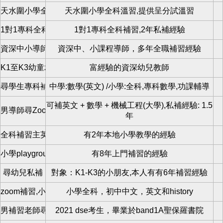
天水圍小學全科補習
天水圍小學全科溫習,提供呈分試溫習
1對1專科全科補習
1對1專科全科補習,2年私補經驗
資深中小導師麥sir
資深中、小課程導師，多年全職補習經驗
K1至K3幼童zoom數學小組班
富經驗的資深幼兒教師
尋學生專科補習
中學:數學(英文) /小學:全科,專科數學,功課輔導
可補英文 + 數學 + 機械工程(大學),私補經驗: 1.5
男導師尋Zoom學生
年
全科補習主英文
有2年本地小學教學的經驗
小學playgroup導師
有8年上門補習的經驗
尋幼兒私補
對象：K1-K3的小朋友,本人有有6年補習經驗
zoom補習,小學全科私補
小學全科，初中中文，英文和history
男補習老師尋學生
2021 dse考生，畢業於band1A聖保羅書院