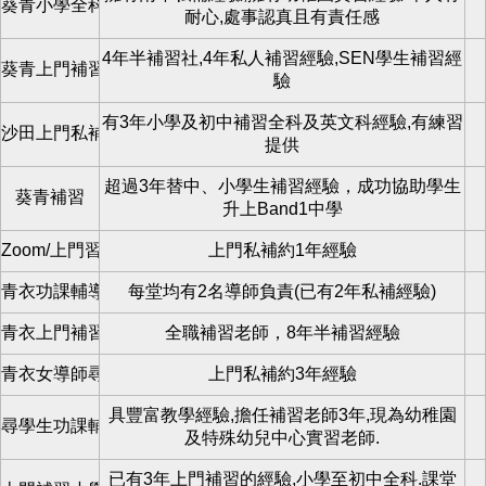
葵青小學全科補習
耐心,處事認真且有責任感
4年半補習社,4年私人補習經驗,SEN學生補習經
葵青上門補習
驗
有3年小學及初中補習全科及英文科經驗,有練習
沙田上門私補
提供
超過3年替中、小學生補習經驗，成功協助學生
葵青補習
升上Band1中學
Zoom/上門習青衣區
上門私補約1年經驗
青衣功課輔導班
每堂均有2名導師負責(已有2年私補經驗)
青衣上門補習老師
全職補習老師，8年半補習經驗
青衣女導師尋學生
上門私補約3年經驗
具豐富教學經驗,擔任補習老師3年,現為幼稚園
尋學生功課輔導班/專科補習私補/zoom
及特殊幼兒中心實習老師.
已有3年上門補習的經驗,小學至初中全科.課堂