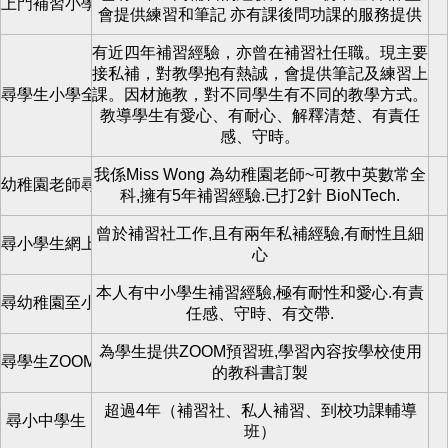
上門補習小學至初中全科
會提供練習和筆記 亦有課後問功課的服務提供
有近四年補習經驗，亦曾在補習社任職。現主要
接私補，對教學抱有熱誠，會提供筆記及練習上
尋學生小學全科
課。因材施教，對不同學生有不同的教學方式。
教導學生有愛心、有耐心、解釋清楚、有責任
感、守時。
我係Miss Wong 為幼稚園老師~可教中英數常全
幼稚園老師尋學生上可上門補
科,擁有5年補習經驗.已打2針 BioNTech.
曾於補習社工作,且有兩年私補經驗,有耐性且細
尋小學生網上zoom教學
心
本人有中小學生補習經驗,極有耐性和愛心.有責
尋幼稚園至小學全科補習
任感、守時、有交帶.
為學生提供ZOOM預習班,學習內容按學校使用
尋學生ZOOM預習班
的教科書訂製
超過4年（補習社、私人補習、到校功課輔導
尋小中學生
班）