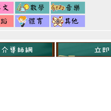
英
數
音
文
學
樂
舞
健
其
蹈
身
它