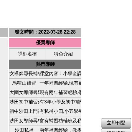
發文時間：2022-03-28 22:28
優質導師
導師名稱
特色介紹
熱門導師
女導師尋長補/短補學生
課堂內容：小學全課、中學理科、英文、英
馬鞍山補習
一年補習經驗,現有補習學生,會根據學生程度
大圍女導師尋學生
現有兩年補習經驗,學生層面介乎小學至高中
沙田初中補習全科
有3年小學及初中補習全科及英文科經驗
初中沙田上門補習
有私補小四,小五學生的經驗。科目:小學全科
沙田女導師尋學生
富有補習功輔班及私補經驗，可根據學生水
立即刊登
沙田私補
兩年補習經驗，教學風格輕鬆有趣味，令學