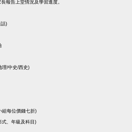
家長報告上堂情況及學習進度。
話)
驗
地理/中史/西史)
小組每位價錢七折)
補習形式、年級及科目)