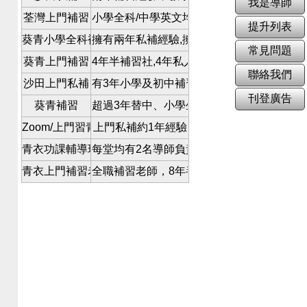
我是導師
荃灣上門補習
小學全科/中學英文均可,高中英文專門補底.
提升列表
葵青小學全科補習
擁有兩年私補經驗,擁有幼稚園實習經驗.本人
常見問題
葵青上門補習
4年半補習社,4年私人補習經驗,SEN學生補
聯絡我們
沙田上門私補
有3年小學及初中補習全科及英文科經驗,有
刊登廣告
葵青補習
超過3年替中、小學生補習經驗，成功協助學生
Zoom/上門習青衣區
上門私補約1年經驗
青衣功課輔導班
每堂均有2名導師負責(已有2年私補經驗)
青衣上門補習老師
全職補習老師，8年半補習經驗