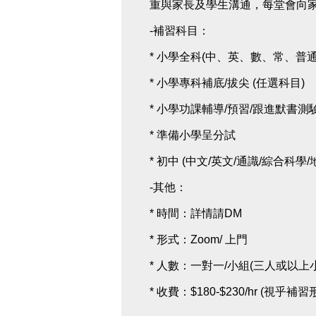
重與家長及學生溝通，每堂會向
-補習科目：
* 小學全科(中、英、數、常、普通
* 小學專科補底/拔尖 (任選科目)
* 小學功課輔導/預習/跟進默書測
* 準備小學呈分試
* 初中 (中文/英文/通識/綜合科學/
-其他：
* 時間：詳情請DM
* 形式：Zoom/ 上門
* 人數：一對一/小組(三人或以上
* 收費：$180-$230/hr (視乎