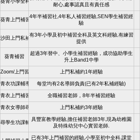
葵青小學全科補習
耐心,處事認真且有責任感
4年半補習社,4年私人補習經驗,SEN學生補習經
葵青上門補習
驗
有3年小學及初中補習全科及英文科經驗,有練習
沙田上門私補
提供
超過3年替中、小學生補習經驗，成功協助學生
葵青補習
升上Band1中學
Zoom/上門習青衣區
上門私補約1年經驗
青衣功課輔導班
每堂均有2名導師負責(已有2年私補經驗)
青衣上門補習老師
全職補習老師，8年半補習經驗
青衣女導師尋學生
上門私補約3年經驗
具豐富教學經驗,擔任補習老師3年,現為幼稚園
尋學生功課輔導班/專科補習私補/zoom
及特殊幼兒中心實習老師.
已有3年上門補習的經驗,小學至初中全科.課堂