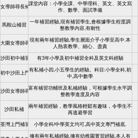
課堂內容：小學全課、中學理科、英文、英文寫
女導師尋長補/短補學生
作、數學、面試準備
一年補習經驗,現有補習學生,會根據學生程度調
馬鞍山補習
整教學內容,有耐性
現有兩年補習經驗,學生層面介乎小學至高中.本
大圍女導師尋學生
人熱衷教學、細心、盡責
沙田初中補習全科
有3年小學及初中補習全科及英文科經驗
有私補小四,小五學生的經驗。科目:小學全科,初
初中沙田上門補習
中,高中數學
富有補習功輔班及私補經驗，可根據學生水平調
沙田女導師尋學生
整教學進度及內容
兩年補習經驗，教學風格輕鬆有趣味，令學生不
沙田私補
再逃避學習
荃灣上門補習
小學全科/中學英文均可,高中英文專門補底.
擁有兩年私補經驗,擁有幼稚園實習經驗.本人有