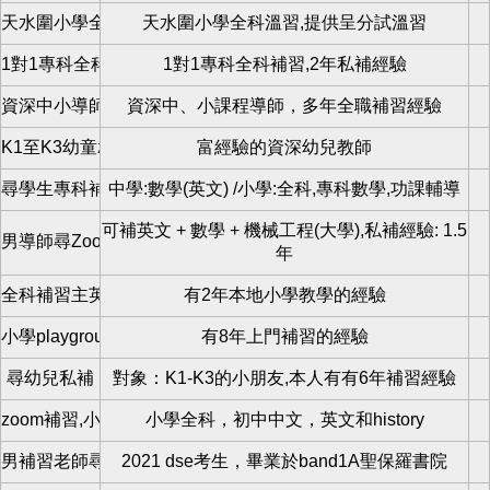
天水圍小學全科補習
天水圍小學全科溫習,提供呈分試溫習
1對1專科全科補習
1對1專科全科補習,2年私補經驗
資深中小導師麥sir
資深中、小課程導師，多年全職補習經驗
K1至K3幼童zoom數學小組班
富經驗的資深幼兒教師
尋學生專科補習
中學:數學(英文) /小學:全科,專科數學,功課輔導
可補英文 + 數學 + 機械工程(大學),私補經驗: 1.5
男導師尋Zoom學生
年
全科補習主英文
有2年本地小學教學的經驗
小學playgroup導師
有8年上門補習的經驗
尋幼兒私補
對象：K1-K3的小朋友,本人有有6年補習經驗
zoom補習,小學全科私補
小學全科，初中中文，英文和history
男補習老師尋學生
2021 dse考生，畢業於band1A聖保羅書院