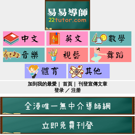
中
英
文
文
音
視
樂
藝
健
其
身
它
加到我的最愛
｜
首頁
｜
刊登宣傳文章
登录
／
注册