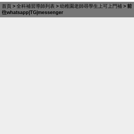
首頁
>
全科補習導師列表
>
幼稚園老師尋學生上可上門補
>
前
往whatsapp|TG|messenger