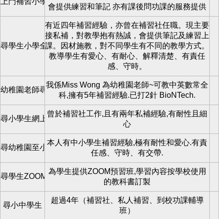
上門補習小學至初中全科
會提供練習和筆記 亦有課後問功課的服務提供
有近四年補習經驗，亦曾在補習社任職。現主要
接私補，對教學抱有熱誠，會提供筆記及練習上
尋學生小學全科
課。因材施教，對不同學生有不同的教學方式。
教導學生有愛心、有耐心、解釋清楚、有責任
感、守時。
我係Miss Wong 為幼稚園老師~可教中英數常全
幼稚園老師尋學生上可上門補
科,擁有5年補習經驗.已打2針 BioNTech.
曾於補習社工作,且有兩年私補經驗,有耐性且細
尋小學生網上zoom教學
心
本人有中小學生補習經驗,極有耐性和愛心.有責
尋幼稚園至小學全科補習
任感、守時、有交帶.
為學生提供ZOOM預習班,學習內容按學校使用
尋學生ZOOM預習班
的教科書訂製
超過4年（補習社、私人補習、到校功課輔導
尋小中學生
班）