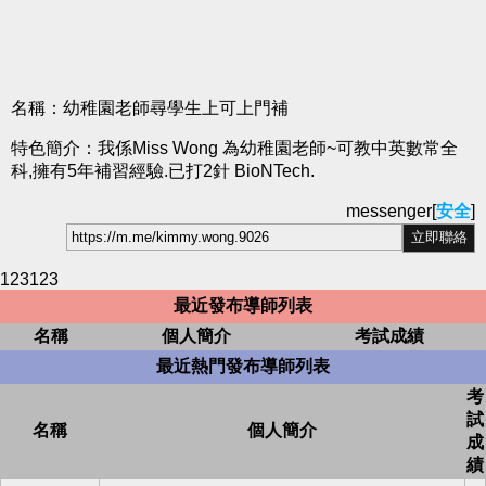
名稱：幼稚園老師尋學生上可上門補
特色簡介：我係Miss Wong 為幼稚園老師~可教中英數常全
科,擁有5年補習經驗.已打2針 BioNTech.
messenger[
安全
]
123123
最近發布導師列表
名稱
個人簡介
考試成績
最近熱門發布導師列表
考
試
名稱
個人簡介
成
績