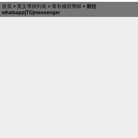
首頁
>
英文導師列表
>
青衣補習導師
>
前往
whatsapp|TG|messenger