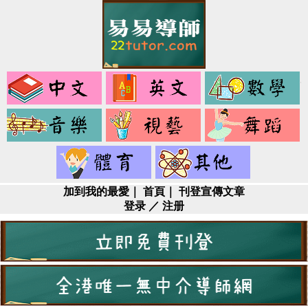
中
英
文
文
音
視
樂
藝
健
其
身
它
加到我的最愛
｜
首頁
｜
刊登宣傳文章
登录
／
注册