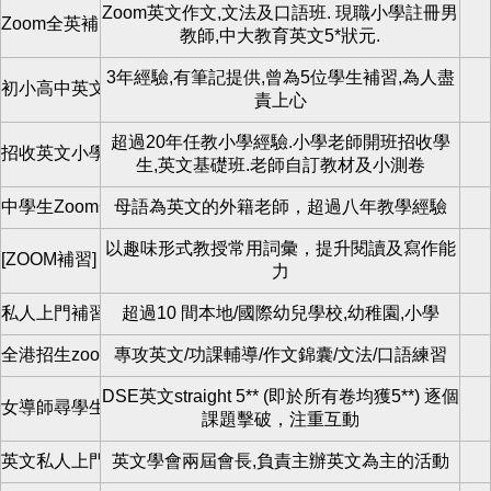
Zoom英文作文,文法及口語班. 現職小學註冊男
Zoom全英補習
教師,中大教育英文5*狀元.
3年經驗,有筆記提供,曾為5位學生補習,為人盡
初小高中英文補習老師
責上心
超過20年任教小學經驗.小學老師開班招收學
招收英文小學生
生,英文基礎班.老師自訂教材及小測卷
中學生Zoom一對一教學
母語為英文的外籍老師，超過八年教學經驗
以趣味形式教授常用詞彙，提升閱讀及寫作能
[ZOOM補習] 網上英文班招生
力
私人上門補習
超過10 間本地/國際幼兒學校,幼稚園,小學
全港招生zoom教學
專攻英文/功課輔導/作文錦囊/文法/口語練習
DSE英文straight 5** (即於所有卷均獲5**) 逐個
女導師尋學生
課題擊破，注重互動
英文私人上門補習
英文學會兩屆會長,負責主辦英文為主的活動