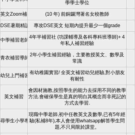
學學士學位
英文Zoom補習
(10 年) 前銅鑼灣著名女校教師
DSE暑期精讀班
專攻DSE英文 短期內提升最少一個grade
4年半補習社 (功課輔導及各科專科班導師)+ 4
中學補習老師
年私人補習經驗
2年小學生補習經驗，主要教授英文、數學及
青衣補習導師
常識
有幼稚園實習/ 全英文補習幼兒經驗,對小朋友
幼兒上門補習
有耐性
會因材施教,按照學生的能力去採用不同的教學
英文補習
方法.會確保學生是真的明白其概念而非死記的
方式去學習.
現職中學老師,初中任教英文及數學,已有5年經
尋學生小學專科/全科/初中英數
驗(私補8年),本人會使用whatsapp解答學生問
題,不只局限於課堂。