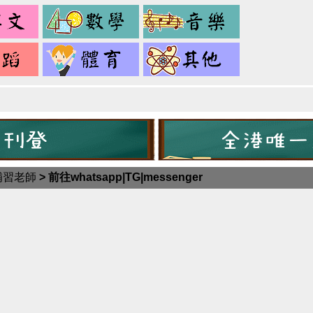
英
數
音
文
學
樂
舞
健
其
蹈
身
它
補習老師
>
前往whatsapp|TG|messenger