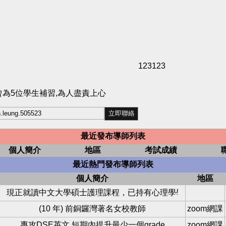
123123
曾為5位學生補習,為人盡責上心
最近發布導師列表
個人簡介
地區
考試成績
最近熱門發布導師列表
個人簡介
地區
補底
現正就讀中文大學碩士護理課程，已持有心理學學士學位
(10 年) 前銅鑼灣著名女校教師
zoom網課
專攻DSE英文 短期內提升最少一個grade
zoom網課