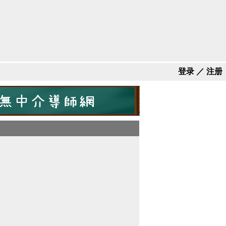
登录
／
注册