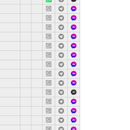
站
載
服
網
下
客
站
載
服
網
下
客
站
載
服
網
下
客
站
載
服
生是真的明白其概念而非死記的方式去學習.
網
下
客
站
載
服
會使用whatsapp解答學生問題,不只局限於課堂。
網
下
客
站
載
服
文5*狀元.
網
下
客
站
載
服
網
下
客
站
載
服
老師自訂教材及小測卷
網
下
客
站
載
服
網
下
客
站
載
服
網
下
客
站
載
服
網
下
客
站
載
服
網
下
客
站
載
服
注重互動
網
下
客
站
載
服
網
下
客