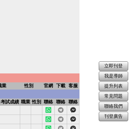
立即刊登
我是導師
職業
性別
官網
下載
客服
提升列表
常見問題
考試成績
職業
性別
聯絡
聯絡
聯絡
聯絡我們
網
下
客
站
載
服
刊登廣告
網
下
客
站
載
服
網
下
客