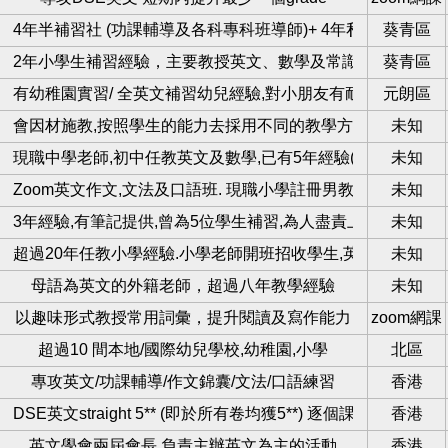
4年半補習社 (功課輔導及各科專科班導師)+ 4年私人補習經驗
葵青區
2年小學生補習經驗，主要教授英文、數學及常識
葵青區
有幼稚園實習/ 全英文補習幼兒經驗,對小朋友有耐性
元朗區
會因材施教,按照學生的能力去採用不同的教學方法.會確保學
未知
全科/初中英數
現職中學老師,初中任教英文及數學,已有5年經驗(私補8年),本人
未知
Zoom英文作文,文法及口語班. 現職小學註冊男教師,中大教育英
未知
習老師
3年經驗,有筆記提供,曾為5位學生補習,為人盡責上心
未知
超過20年任教小學經驗.小學老師開班招收學生,英文基礎班.
未知
一教學
母語為英文的外籍老師，超過八年教學經驗
未知
上英文班招生
以趣味形式教授常用詞彙，提升閱讀及寫作能力
zoom網課
超過10 間本地/國際幼兒學校,幼稚園,小學
北區
學
專攻英文/功課輔導/作文錦囊/文法/口語練習
香港
DSE英文straight 5** (即於所有卷均獲5**) 逐個課題擊破，
香港
習
英文學會兩屆會長,負責主辦英文為主的活動
香港