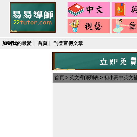
中
文
視
藝
加到我的最愛
｜
首頁
｜
刊登宣傳文章
首頁
>
英文導師列表
>
初小高中英文