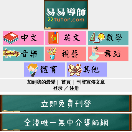
中
英
文
文
音
視
樂
藝
健
其
身
它
加到我的最愛
｜
首頁
｜
刊登宣傳文章
登录
／
注册