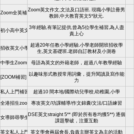
Zoom英文作文,文法及口語班. 現職小學註冊男
Zoom全英補習
教師,中大教育英文5*狀元.
3年經驗,有筆記提供,曾為5位學生補習,為人盡
初小高中英文補習老師
責上心
超過20年任教小學經驗.小學老師開班招收學
招收英文小學生
生,英文基礎班.老師自訂教材及小測卷
中學生Zoom一對一教學
母語為英文的外籍老師，超過八年教學經驗
以趣味形式教授常用詞彙，提升閱讀及寫作能
[ZOOM補習] 網上英文班招生
力
私人上門補習
超過10 間本地/國際幼兒學校,幼稚園,小學
全港招生zoom教學
專攻英文/功課輔導/作文錦囊/文法/口語練習
DSE英文straight 5** (即於所有卷均獲5**) 逐個
女導師尋學生
課題擊破，注重互動
英文私人上門補習
英文學會兩屆會長,負責主辦英文為主的活動