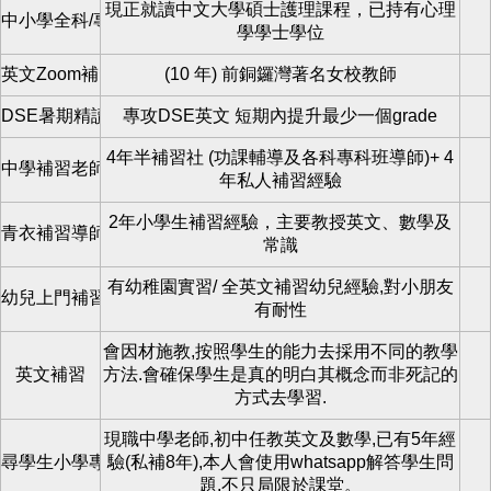
現正就讀中文大學碩士護理課程，已持有心理
中小學全科/專科/補底
學學士學位
英文Zoom補習
(10 年) 前銅鑼灣著名女校教師
DSE暑期精讀班
專攻DSE英文 短期內提升最少一個grade
4年半補習社 (功課輔導及各科專科班導師)+ 4
中學補習老師
年私人補習經驗
2年小學生補習經驗，主要教授英文、數學及
青衣補習導師
常識
有幼稚園實習/ 全英文補習幼兒經驗,對小朋友
幼兒上門補習
有耐性
會因材施教,按照學生的能力去採用不同的教學
英文補習
方法.會確保學生是真的明白其概念而非死記的
方式去學習.
現職中學老師,初中任教英文及數學,已有5年經
尋學生小學專科/全科/初中英數
驗(私補8年),本人會使用whatsapp解答學生問
題,不只局限於課堂。