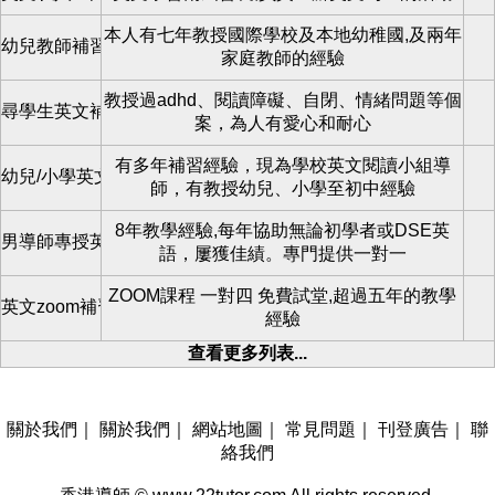
本人有七年教授國際學校及本地幼稚國,及兩年
幼兒教師補習
家庭教師的經驗
教授過adhd、閱讀障礙、自閉、情緒問題等個
尋學生英文補習
案，為人有愛心和耐心
有多年補習經驗，現為學校英文閱讀小組導
幼兒/小學英文閱讀zoom課程
師，有教授幼兒、小學至初中經驗
8年教學經驗,每年協助無論初學者或DSE英
男導師專授英語
語，屢獲佳績。專門提供一對一
ZOOM課程 一對四 免費試堂,超過五年的教學
英文zoom補習
經驗
查看更多列表...
關於我們
｜
關於我們
｜
網站地圖
｜
常見問題
｜
刊登廣告
｜
聯
絡我們