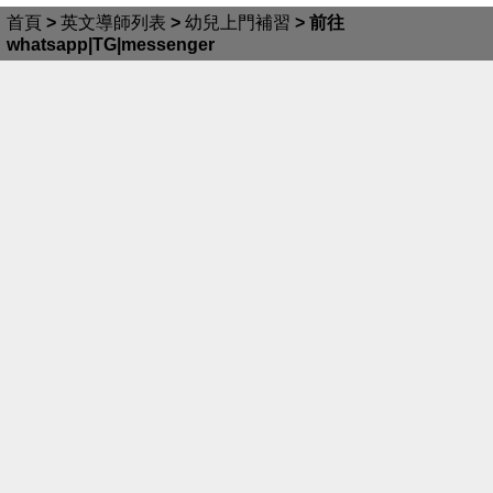
首頁
>
英文導師列表
>
幼兒上門補習
>
前往
whatsapp|TG|messenger