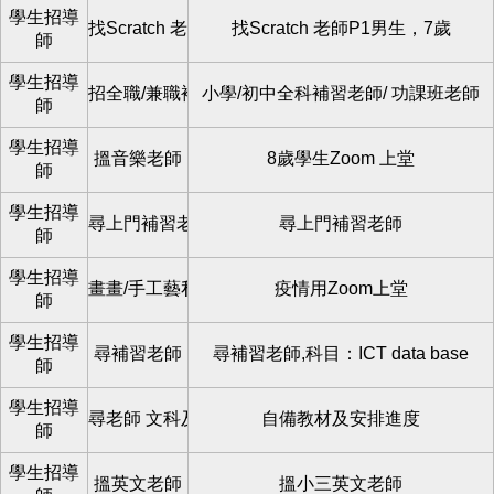
學生招導
找Scratch 老師
找Scratch 老師P1男生，7歲
師
學生招導
招全職/兼職補習老師
小學/初中全科補習老師/ 功課班老師
師
學生招導
搵音樂老師
8歲學生Zoom 上堂
師
學生招導
尋上門補習老師
尋上門補習老師
師
學生招導
畫畫/手工藝私人老師
疫情用Zoom上堂
師
學生招導
尋補習老師
尋補習老師,科目：ICT data base
師
學生招導
尋老師 文科及理科各一
自備教材及安排進度
師
學生招導
搵英文老師
搵小三英文老師