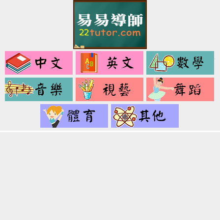
中
英
文
文
音
視
樂
藝
健
其
身
它