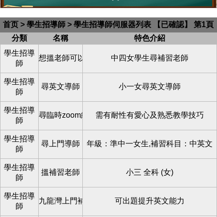
首页
>
學生招導師
> 學生招導師伺服器列表 【已確認】 第1頁
分類
名稱
特色介紹
學生招導
想搵老師可以幫手上zoom補英文
中四女學生尋補習老師
師
學生招導
尋英文導師
小一女尋英文導師
師
學生招導
尋臨時zoom網課老師
需有耐性有愛心及熟悉教學技巧
師
學生招導
尋上門導師
年級：準中一女生,補習科目：中英文
師
學生招導
搵補習老師
小三 全科 (女)
師
學生招導
九龍灣上門補習老師
可出題提升英文能力
師